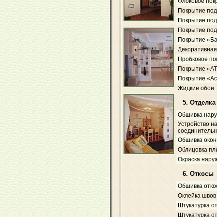
Флоковое пок
Покрытие под 
Покрытие под 
Покрытие под
Покрытие «Б
Декоративная
Пробковое по
Покрытие «AT
Покрытие «А
Жидкие обои
5. Отделк
Обшивка нару
Устройство на
соединительн
Обшивка окон
Облицовка пл
Окраска нару
6. Откосы
Обшивка отко
Оклейка швов
Штукатурка о
Штукатурка о