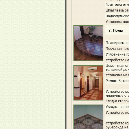
Грунтовка отк
Шпатлёвка отк
Водоэмульсион
Установка за
7. Полы
Планировка г
Песчаная под
Уплотнение г
Устройство б
Цементная ст
толщиной до 
Установка ма
Ремонт бетон
Устройство м
кирпичные сто
Кладка столби
Укладка лаг и
Устройство п
Устройство го
рубероида на