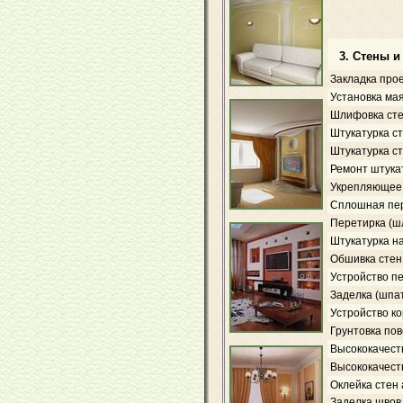
3. Стены и
Закладка про
Установка мая
Шлифовка ст
Штукатурка с
Штукатурка с
Ремонт штука
Укрепляющее 
Сплошная пер
Перетирка (ш
Штукатурка н
Обшивка стен 
Устройство пе
Заделка (шпа
Устройство к
Грунтовка пов
Высококачест
Высококачест
Оклейка стен
Заделка швов