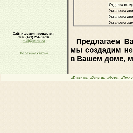
Отделка входн
Установка дв
Установка две
Установка зам
Сайт и домен продаются!
тел. (473) 254-07-96
Предлагаем Ва
mail@intrid.ru
мы создадим не
Полезные статьи
в Вашем доме, м
made in
INTRID
.:Главная:.
.:Услуги:.
.:Фото:.
.:Техно