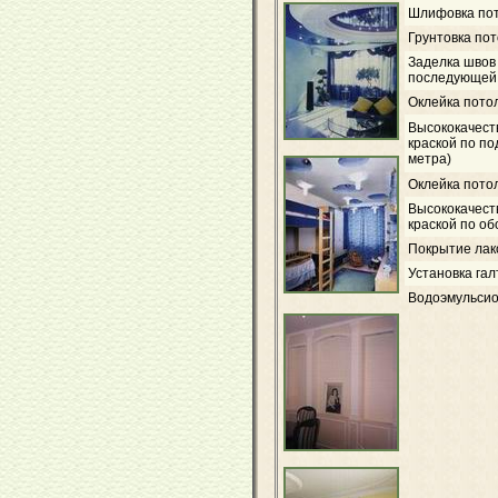
Шлифовка по
Грунтовка пот
Заделка швов
последующей
Оклейка пото
Высококачест
краской по по
метра)
Оклейка пото
Высококачест
краской по об
Покрытие лако
Установка га
Водоэмульсио