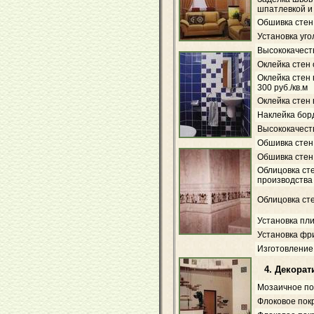
шпатлевкой и
Обшивка стен
Установка уг
Высококачеств
Оклейка стен
Оклейка стен
300 руб./кв.м
Оклейка стен
Наклейка бор
Высококачест
Обшивка сте
Обшивка стен 
Облицовка ст
производства
Облицовка ст
Установка пли
Установка фр
Изготовление
4. Декорат
Мозаичное покр
Флоковое пок