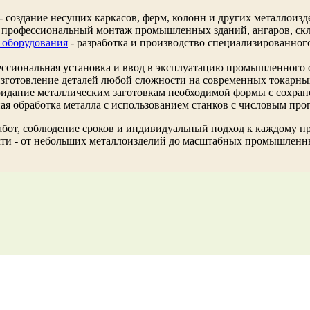
 создание несущих каркасов, ферм, колонн и других металлоиз
 профессиональный монтаж промышленных зданий, ангаров, скла
 оборудования
- разработка и производство специализированног
ессиональная установка и ввод в эксплуатацию промышленного 
изготовление деталей любой сложности на современных токарных
ридание металлическим заготовкам необходимой формы с сохран
ая обработка металла с использованием станков с числовым пр
абот, соблюдение сроков и индивидуальный подход к каждому п
сти - от небольших металлоизделий до масштабных промышленн